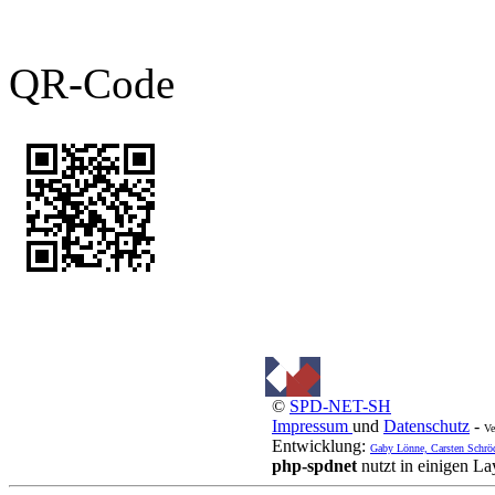
QR-Code
©
SPD-NET-SH
Impressum
und
Datenschutz
-
Ve
Entwicklung:
Gaby Lönne, Carsten Schrö
php-spdnet
nutzt in einigen L