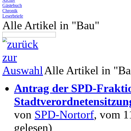
Archiv
Gästebuch
Chronik
Leserbriefe
Alle Artikel in "Bau"
Alle Artikel in "B
Antrag der SPD-Frakti
Stadtverordnetensitzun
von
SPD-Nortorf
, vom 1
gelesen)