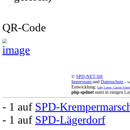
QR-Code
©
SPD-NET-SH
Impressum
und
Datenschutz
-
Ve
Entwicklung:
Gaby Lönne, Carsten Schrö
php-spdnet
nutzt in einigen L
- 1 auf
SPD-Krempermarsc
- 1 auf
SPD-Lägerdorf