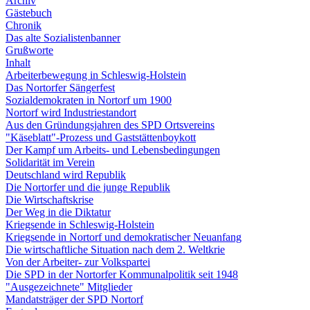
Archiv
Gästebuch
Chronik
Das alte Sozialistenbanner
Grußworte
Inhalt
Arbeiterbewegung in Schleswig-Holstein
Das Nortorfer Sängerfest
Sozialdemokraten in Nortorf um 1900
Nortorf wird Industriestandort
Aus den Gründungsjahren des SPD Ortsvereins
"Käseblatt"-Prozess und Gaststättenboykott
Der Kampf um Arbeits- und Lebensbedingungen
Solidarität im Verein
Deutschland wird Republik
Die Nortorfer und die junge Republik
Die Wirtschaftskrise
Der Weg in die Diktatur
Kriegsende in Schleswig-Holstein
Kriegsende in Nortorf und demokratischer Neuanfang
Die wirtschaftliche Situation nach dem 2. Weltkrie
Von der Arbeiter- zur Volkspartei
Die SPD in der Nortorfer Kommunalpolitik seit 1948
"Ausgezeichnete" Mitglieder
Mandatsträger der SPD Nortorf