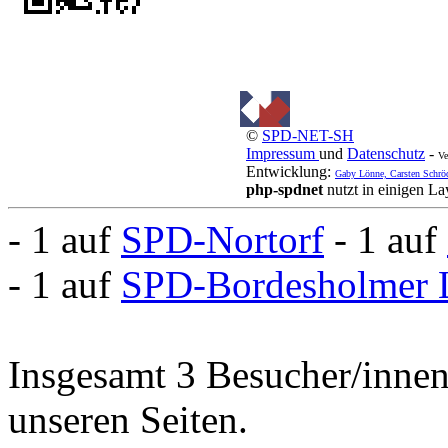
©
SPD-NET-SH
Impressum
und
Datenschutz
-
Ve
Entwicklung:
Gaby Lönne, Carsten Schrö
php-spdnet
nutzt in einigen L
- 1 auf
SPD-Nortorf
- 1 auf
- 1 auf
SPD-Bordesholmer 
Insgesamt 3 Besucher/innen 
unseren Seiten.